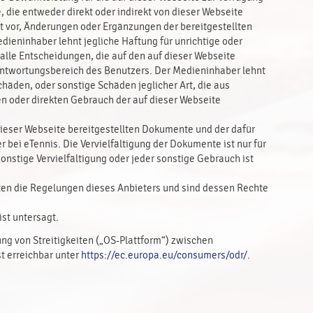
e, die entweder direkt oder indirekt von dieser Webseite
 vor, Änderungen oder Ergänzungen der bereitgestellten
eninhaber lehnt jegliche Haftung für unrichtige oder
alle Entscheidungen, die auf den auf dieser Webseite
rantwortungsbereich des Benutzers. Der Medieninhaber lehnt
häden, oder sonstige Schäden jeglicher Art, die aus
oder direkten Gebrauch der auf dieser Webseite
 dieser Webseite bereitgestellten Dokumente und der dafür
bei eTennis. Die Vervielfältigung der Dokumente ist nur für
nstige Vervielfältigung oder jeder sonstige Gebrauch ist
elten die Regelungen dieses Anbieters und sind dessen Rechte
ist untersagt.
ng von Streitigkeiten („OS-Plattform“) zwischen
t erreichbar unter
https://ec.europa.eu/consumers/odr/
.