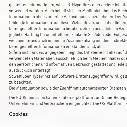
gestellten Informationen, wie z. B. Hyperlinks oder andere Inhalt
verwendet werden. Auch behält sich der Medieninhaber das Recht
Informationen ohne vorherige Ankündigung vorzunehmen. Der Medi
fehlende Informationen auf dieser Webseite ab, und daher liegen 
bereitgestellten Informationen beruhen, einzig und allein im Ve
jegliche Haftung für unmittelbare, konkrete Schäden oder Folgesc
welchem Grund auch immer im Zusammenhang mit dem indirekten 
bereitgestellten Informationen entstanden sind, ab.
Sofern nicht anders angegeben, liegt das Urheberrecht aller auf
verwendeten Materialien ausschließlich beim Medieninhaber oder 
den persönlichen und informativen Gebrauch gestattet und jede so
ausdrücklich untersagt.
Soweit über Hyperlinks auf Software Dritter zugegriffen wird, g
zu beachten.
Die Manipulation sowie der Zugriff mit automatisierten Diensten 
Die EU-Kommission hat eine Internetplattform zur Online-Beilegu
Unternehmern und Verbrauchern eingerichtet. Die OS-Plattform is
Cookies