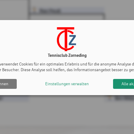
Rian Preuß
Rian Preu
Spiel G7
7:5, 6:1
Tennisclub Zorneding
 verwendet Cookies für ein optimales Erlebnis und für die anonyme Analyse 
r Besucher. Diese Analyse soll helfen, das Informationsangebot besser zu ge
ester)
Ben-Niklas Beringer
ehnen
Einstellungen verwalten
Alle ak
er
Ben-Nikla