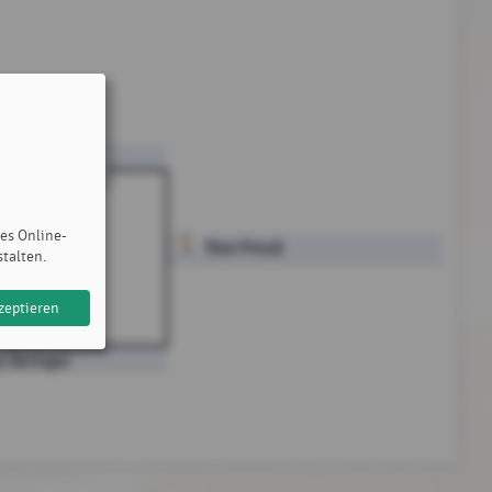
ß
des Online-
Rian Preuß
Spiel G8
stalten.
6:4, 6:3
zeptieren
s Beringer