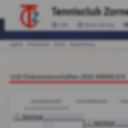
Tennisclub Zorn
Info
Reservierung
Jugend
Erwachsene
Archiv
Registrierung
U18 Clubmeisterschaften 2026 MÄNNLICH
GEWINNERRUNDE
VERLIERERRUNDE
RAN
Rian Preuß
Rian Preuß
Spiel G1
6:1, 6:1