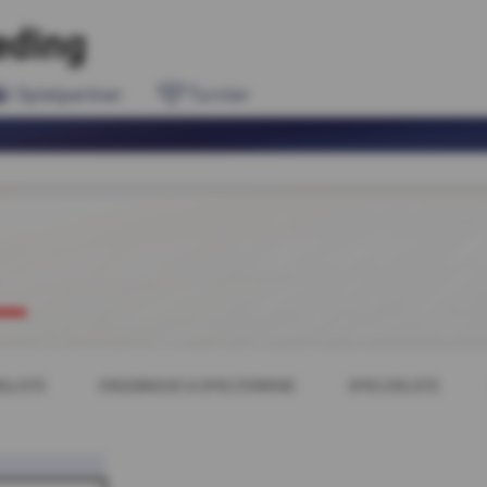
eding
Spielpartner
Turnier
GLISTE
ERGEBNISSE & SPIELTERMINE
SPIELERLISTE