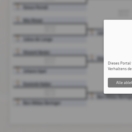
Simon Perndl
Spiel G5
6:0, 6:1
Nils Rimat
Spiel G2
0:6, 1:6
Julius de Lange
Julius de Lange
Vincent Vester
Vincent Vester
Spiel G3
Dieses Portal
6:0, 6:1
Verhaltens de
Johann Apel
Spiel G6
(Aufgabe Vincent V
Alle abl
Dominik Haller
Spiel G4
0:6, 1:6
Ben-Niklas Bering
Ben-Niklas Beringer