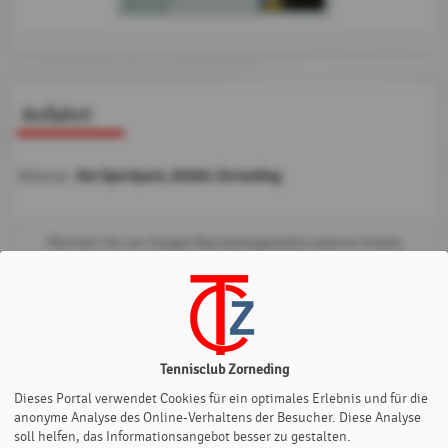
Anfahrt
Am Sportpark, 85604 Zorneding
Adresse:
Möchten Sie von
Google Map
bereitgestellte externe Inhalte
laden?
Ja
Immer
Tennisclub Zorneding
Dieses Portal verwendet Cookies für ein optimales Erlebnis und für die
anonyme Analyse des Online-Verhaltens der Besucher. Diese Analyse
soll helfen, das Informationsangebot besser zu gestalten.