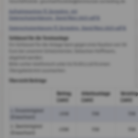
Geschäftstelle: geschaeftsstelle@tennisclub-zorneding.de.
Aufnahmeantrag TC Zorneding_mit
Datenschutzerklärung_Stand März 2025.pdf
Datenschutzerklarung TC Zorneding_Stand März 2025.pdf
Schlüssel für die Tennisanlage
Ein Schlüssel für die Anlage kann gegen eine Kaution von 50
Euro bei unserem Schatzmeister, Sebastian Hoffmann,
abgeholt werden.
Bitte vorher telefonisch unter 0176 83111676 einen
Übergabetermin ausmachen.
Übersicht Beiträge
Beitrag
Arbeitsumlage
Verzehrg
(Jahr)
(Jahr)
(Jahr)
1. Einzelmitglied
180
€
55€
55€
(Erwachsen)
2. Zweitmitglied
150€
55€
55€
(Erwachsen)