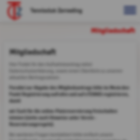
Tennisclub Zorneding
Mitgliedschaft
Mitgliedschaft
Hier findet Ihr den Aufnahmeantrag nebst
Datenschutzerklärung, sowie einen Überblick zu unseren
aktuellen Beitragssätzen.
Parallel zur Abgabe des Mitgliedsantrags bitte im Menü den
Punkt Registrierung aufrufen und auf eTENNIS registrieren,
damit
wir Euch für die online-Platzreservierung freischalten
können (siehe auch Hinweise unter Verein -
Reservierungsregeln).
Bei weiteren Fragen kontaktiert bitte einfach unsere