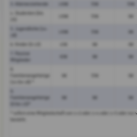
3. Alleinerziehende
10
0€
55€
55€
4. Studenten (bis
10
0€
55€
0€
25)
5. Jugendliche (14-
10
0€
55€
0€
18)
6. Kinder (0-13)
45€
0€
0€
7. Passive
63€
0€
0€
Mitglieder
8.
Familienangehörige
0€
55€
0€
(14 bis 18) *
9.
Familienangehörige
0€
0€
0€
(0 bis 13)*
* sofern eine Mitgliedschaft von 1+2 oder 1+4 oder 1+5 oder nur 
besteht.