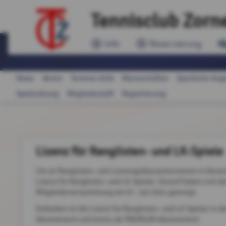
Tennisclub Zorn
Info
Reservierung
News
Verein
Termine 2026
Mannschaften
Sportliche Ang
Spielordnung
Mitgliedschaft
Registrierung
Lizenz für Ranglisten- und LK-Spiele
Um an Ranglisten- und Leistungsklassenturnieren in Deut
Lizenz für Ranglisten- und LK-Spieler. Darauf haben sich 
Mitgliederversammlung am 07. Juli 2024 geeinigt.
Enthalten ist die Lizenz für Ranglisten- und LK-Spieler in
Abonnement und tennis.de PREMIUM Abonnement.