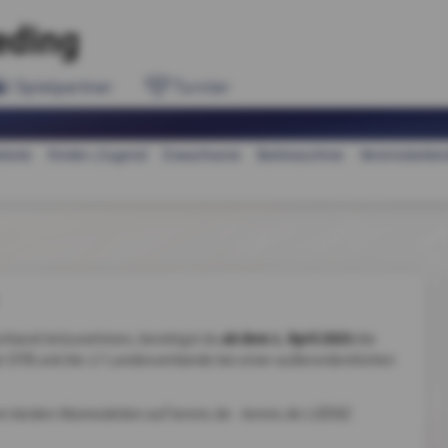
eding
Spielpartner
Turnier
ebote
Kinder-/Jugend
Erwachsene
Ballmaschine
Vereinsbekle
ab dem 1. April 2025
schland teilzunehmen, benötigst du
die
der DTB und die 17 Landesverbände bei einer außerordentlichen
 den beiden Abomodellen auf tennis.de - tennis.de LIZENZ