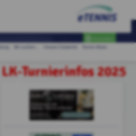
Anmelden
idung
Wir suchen...
Unsere Clubwirte
Tennis-News
LK-Turnierinfos 2025