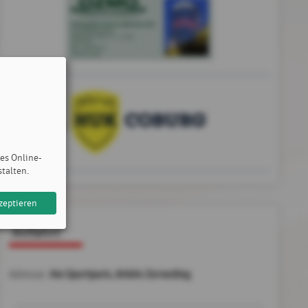
des Online-
stalten.
zeptieren
Anfahrt
Am Sportpark, 85604 Zorneding
Adresse: