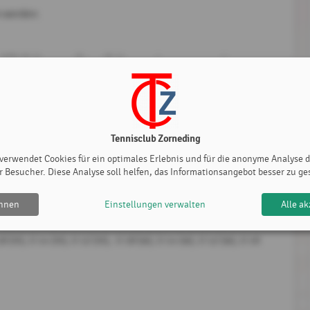
n werden:
e DTB ID-Nummer. Diese ID-Nummer kann man aus dem
rdings bislang noch keine ID oder LK vorliegt, dann muss der
ür diese Fälle an den Sportwart wie folgt:
Tennisclub Zorneding
4 (m), U12 (m), U 16 (w), U 14(w) und U 12(w))
 verwendet Cookies für ein optimales Erlebnis und für die anonyme Analyse 
r Besucher. Diese Analyse soll helfen, das Informationsangebot besser zu ge
ehnen
Einstellungen verwalten
Alle ak
18 (m), U 14 (m), U 12 (m), U 18 (w), U 14 (w), U 12 (w), U 10