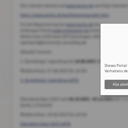
Die Lizenzen können auf
www.tennis.de
wie folgt erworbe
https://www.tennis.de/profitieren/upgrade.html
Für die Registrierung bei
www.tennis.de
benötigt man ein
bisherigen Portal
www.mybigpoint.de
entnehmen. Wenn alle
Verein eine LK/ID beim BTV beantragen. Bitte wendet euch f
sportwart@tennisclub-zorneding.de
Aktuelle Turniere:
10
.08.2025
3. Zornedinger Jugendcup am
(AK: U 16 (m), U1
Dieses Portal
Meldeschluss: 07.08.2025 bis 19 Uhr
Verhaltens de
3. Zornedinger Jugendcup.pdf
Alle abl
03.10.2025 - 05.10.2025
Ebersberg Open 2025 vom
(AK: U 
(w/m), U 9 (w/m))
Meldeschluss: 29.09.2025 bis 10 Uhr
Ebersberg Open 2025.pdf