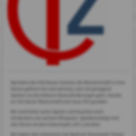
Nachdem die H50 diesen Sommer die Meisterschaft in ihrer
Klasse gefeiert hat und nächstes Jahr mit genügend
Spielern an die höheren Herausforderungen geht, möchte
ein Teil dieser Mannschaft eine neue H55 gründen.
Wir sind bisher sechs Spieler und brauchen noch
mindestens vier weitere Mitspieler. Spielberechtigt sind
alle Herren ab dem Geburtsjahr 1971 und älter.
Wir haben alle unheimlich viel Spaß am Tennisspiel, freuen