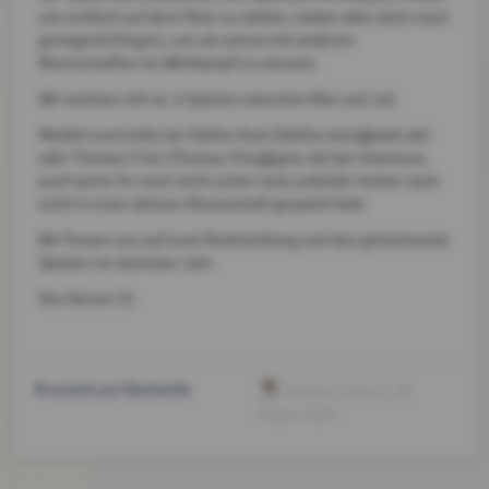
uns einfach auf dem Platz zu stehen, haben aber doch noch
genügend Ehrgeiz, uns ab und an mit anderen
Mannschaften im Wettkampf zu messen.
Wir rechnen mit ca. 6 Spielen zwischen Mai und Juli.
Meldet euch bitte bei Stefan Kost (Stefan.kost@web.de)
oder Thomas Fritz (Thomas.fritz@gmx.de) bei Interesse,
auch wenn ihr noch nicht sicher seid und/oder bisher noch
nicht in einer aktiven Mannschaft gespielt habt.
Wir freuen uns auf eure Rückmeldung und das gemeinsame
Spielen im nächsten Jahr.
Die Herren 55
zurück zur Startseite
Barbara Liebich
, 28.
August 2025