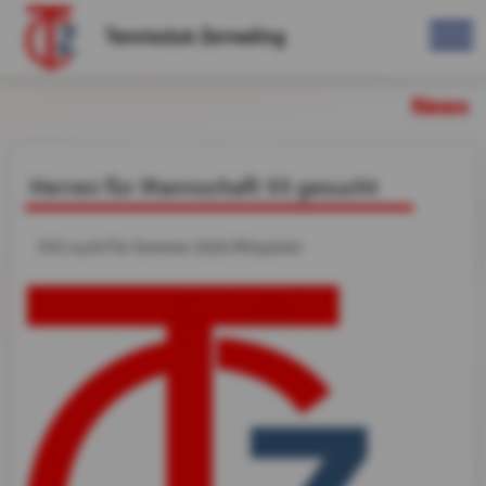
Tennisclub Zorneding
News
Herren für Mannschaft 55 gesucht
H55 sucht für Sommer 2026 Mitspieler