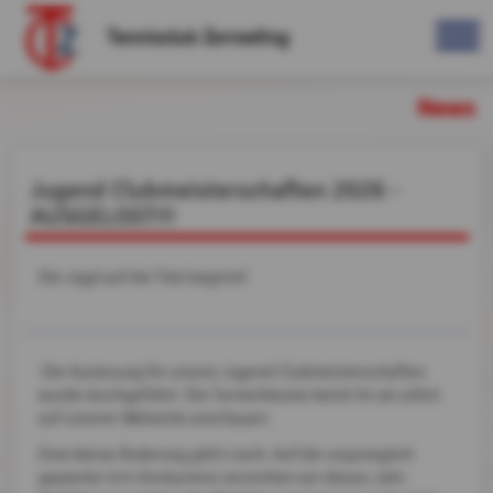
Tennisclub Zorneding
News
Jugend Clubmeisterschaften 2026 -
AUSGELOST!!!
Die Jagd auf die Titel beginnt!
Die Auslosung für unsere Jugend-Clubmeisterschaften
wurde durchgeführt. Die Turnierbäume könnt ihr ab sofort
auf unserer Webseite anschauen.
Eine kleine Änderung gibt’s noch: Auf die ursprünglich
geplante U15-Konkurrenz verzichten wir dieses Jahr.