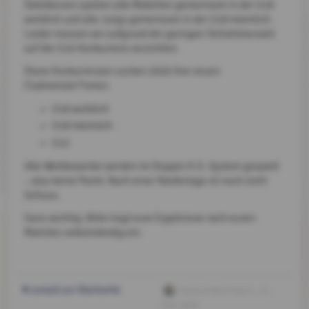
Stattdessen spielen alle Mädchen gemeinsam in der U18
weiblich und alle Jungs gemeinsam in der U18 männlich.
Leider müssen wir aufgrund der geringen Teilnehmerzahl
auf die U10-Konkurrenz verzichten.
Diese Konkurrenzen suchen 2026 ihre neuen
Clubmeister*innen:
U18 weiblich
U18 männlich
U12
Alle Wettbewerbe werden im Doppel-K.O.-System gespielt
– also keine Panik: Nach einer Niederlage ist noch nicht
Schluss.
Ganz wichtig: Bitte tragt eure Ergebnisse nach euren
Matches selbstständig ein.
zurück zur Startseite
Roland Wichmann
, 24.
Mai 2026