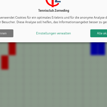
Tennisclub Zorneding
 verwendet Cookies für ein optimales Erlebnis und für die anonyme Analyse 
r Besucher. Diese Analyse soll helfen, das Informationsangebot besser zu ge
ehnen
Einstellungen verwalten
Alle ak